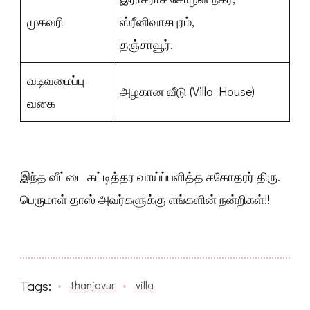
ஸ்ரீனிவாசபுரம்,
தஞ்சாவூர்
முகவரி
ஸ்ரீனிவாசபுரம்,
தஞ்சாவூர்.
வடிவமைப்பு
அழகான வீடு (Villa House)
வகை
இந்த வீட்டை கட்டித்தர வாய்ப்பளித்த சகோதரர் திரு.
பெருமாள் தாஸ் அவர்களுக்கு எங்களின் நன்றிகள்!!
Tags:
thanjavur
villa