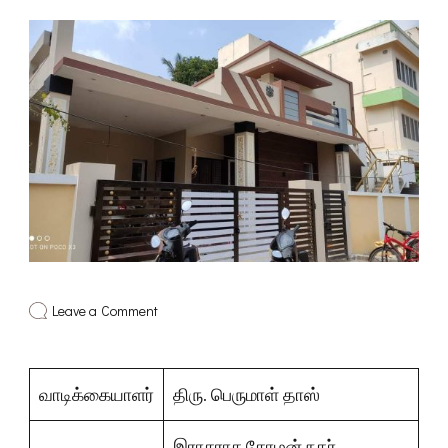
on
Leave a Comment
அழகான
வீடு
(Villa)
–
வாடிக்கையாளர்
திரு. பெருமாள் தாஸ்
இராசராச
சோழன்
நகர்,
இராசராச சோழன் நகர்,