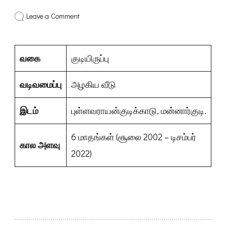
on
Leave a Comment
மன்னார்குடி
–
புள்ளவராயன்குடிக்காடு
வகை
குடியிருப்பு
வடிவமைப்பு
அழகிய வீடு
இடம்
புள்ளவராயன்குடிக்காடு, மன்னார்குடி.
6 மாதங்கள் (சூலை 2002 – டிசம்பர்
கால அளவு
2022)