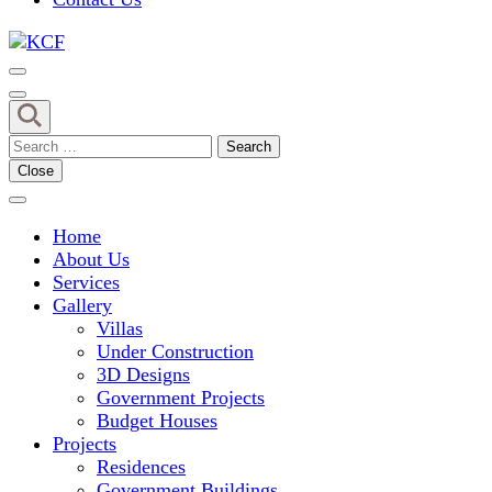
Concept To Creation
KCF
Search
for:
Close
Home
About Us
Services
Gallery
Villas
Under Construction
3D Designs
Government Projects
Budget Houses
Projects
Residences
Government Buildings