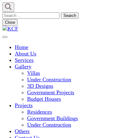
Skip
to
Search
content
for:
Close
(Press
Enter)
Concept To Creation
KCF
Home
About Us
Services
Gallery
Villas
Under Construction
3D Designs
Government Projects
Budget Houses
Projects
Residences
Government Buildings
Under Construction
Others
Contact Us