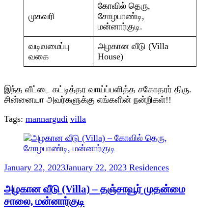
சோழபாண்டி,
கோவில் தெரு,
மன்னார்குடி
முகவரி
சோழபாண்டி,
மன்னார்குடி.
வடிவமைப்பு
அழகான வீடு (Villa
வகை
House)
இந்த வீட்டை கட்டித்தர வாய்ப்பளித்த சகோதரர் திரு.
சின்னையா அவர்களுக்கு எங்களின் நன்றிகள்!!
Tags:
mannargudi
villa
Post
Navigation
January 22, 2023
January 22, 2023
Residences
அழகான வீடு (Villa) – தஞ்சாவூர் முதன்மை
சாலை, மன்னார்குடி