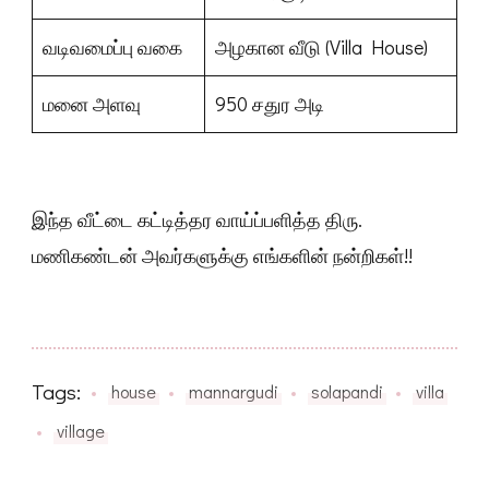
வடிவமைப்பு வகை
அழகான வீடு (Villa House)
மனை அளவு
950 சதுர அடி
இந்த வீட்டை கட்டித்தர வாய்ப்பளித்த திரு.
மணிகண்டன் அவர்களுக்கு எங்களின் நன்றிகள்!!
Tags:
house
mannargudi
solapandi
villa
village