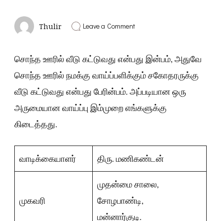
on
Leave a Comment
Thulir
அழகிய
வீடு
–
சொந்த ஊரில் வீடு கட்டுவது என்பது இன்பம், அதுவே
சோழபாண்டி
|
சொந்த ஊரில் நமக்கு வாய்ப்பளிக்கும் சகோதரருக்கு
மன்னார்குடி
வீடு கட்டுவது என்பது பேரின்பம். அப்படியான ஒரு
அருமையான வாய்ப்பு இம்முறை எங்களுக்கு
கிடைத்தது.
வாடிக்கையாளர்
திரு. மணிகண்டன்
முதன்மை சாலை,
முகவரி
சோழபாண்டி,
மன்னார்குடி.