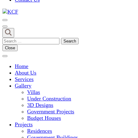
Concept To Creation
KCF
Search
for:
Close
Home
About Us
Services
Gallery
Villas
Under Construction
3D Designs
Government Projects
Budget Houses
Projects
Residences
Government Buildings