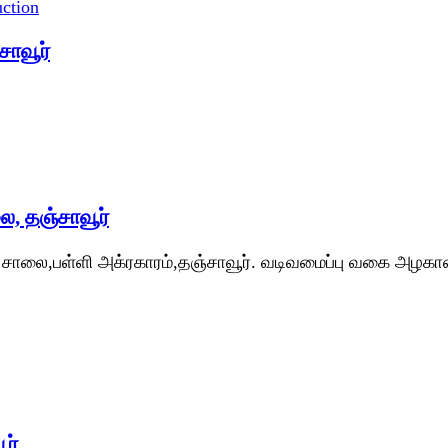
ction
சாவூர்
, தஞ்சாவூர்
ாலை,பள்ளி அக்ரகாரம்,தஞ்சாவூர். வடிவமைப்பு வகை அழகான வீ
ர்