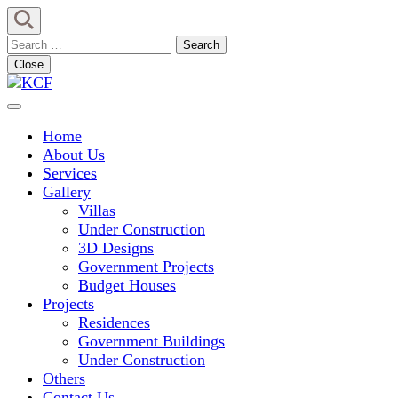
Skip
to
Search
content
for:
Close
(Press
Enter)
Concept To Creation
KCF
Home
About Us
Services
Gallery
Villas
Under Construction
3D Designs
Government Projects
Budget Houses
Projects
Residences
Government Buildings
Under Construction
Others
Contact Us