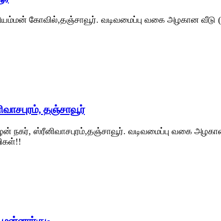
யம்மன் கோவில்,தஞ்சாவூர். வடிவமைப்பு வகை அழகான வீடு (Vil
வாசபுரம், தஞ்சாவூர்
 நகர், ஸ்ரீனிவாசபுரம்,தஞ்சாவூர். வடிவமைப்பு வகை அழகான வ
ிகள்!!
 மன்னார்குடி