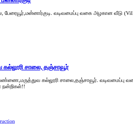
ை, பேரையூர்,மன்னார்குடி. வடிவமைப்பு வகை அழகான வீடு (Vil
 கல்லூரி சாலை, தஞ்சாவூர்
ைப்பண்ணை,மருத்துவ கல்லூரி சாலை,தஞ்சாவூர். வடிவமைப்பு வ
 நன்றிகள்!!
ruction